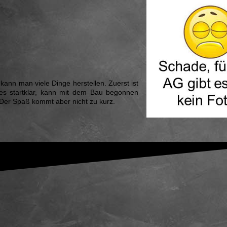
 kann man viele Dinge herstellen. Zuerst ist
lles startklar, kann mit dem Bau begonnen
 Der Spaß kommt aber nicht zu kurz.