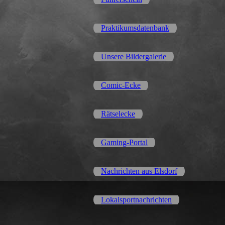
Praktikumsdatenbank
Unsere Bildergalerie
Comic-Ecke
Rätselecke
Gaming-Portal
Nachrichten aus Elsdorf
Lokalsportnachrichten