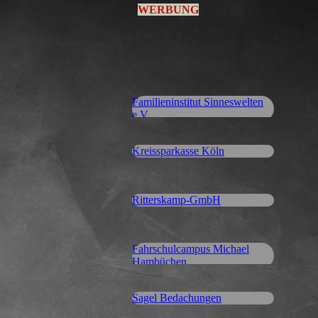
WERBUNG
Familieninstitut Sinneswelten
e.V.
Kreissparkasse Köln
Ritterskamp-GmbH
Fahrschulcampus Michael
Hambüchen
Sagel Bedachungen