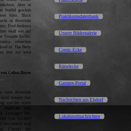
inkehren. Aber in
en Staffel geschah
tet hätte, Black
Praktikumsdatenbank
ucht in Riverdale
Vater, Fred Andrews
einer weiß wer auf
Unsere Bildergalerie
ier Freunde Archie,
onica versuchen
ood ist. Das Betty
Comic-Ecke
 zu ihm hat wird
....
Rätselecke
 von Celina Bayer
Gaming-Portal
e Serie Riverdale
 nicht kennen hier
Nachrichten aus Elsdorf
ng von der ersten
y ,Jughead und
le Teenager bis
Lokalsportnachrichten
rad von Archie)
d erschüttert und
den. Cheryl die