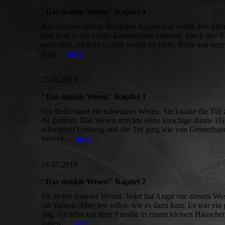
"Das dunkle Wesen" Kapitel 4
Am morgen öffnete Bella ihre Augen und wollte ihre Elt
und ging in das kleine Zimmerchen nebenan. Doch ihre E
nicht dort, auch im Garten waren sie nicht. Bella war verz
ging...
mehr
25.05.2019
"Das dunkle Wesen" Kapitel 3
Vor Bella stand ein schwarzes Wesen. Sie knallte die Tür z
ihr Zimmer. Das Wesen streckte seine knochige dünne H
schwarzen Umhang und die Tür ging wie von Geisterhand
dass es...
mehr
14.05.2019
"Das dunkle Wesen" Kapitel 2
Sie ist ein dunkles Wesen. Jeder hat Angst vor diesem Wes
ein Vampir. Aber lest selbst, wie es dazu kam: Es war ein
Tag. Sie lebte mit ihrer Familie in einem kleinen Häusche
mitten...
mehr