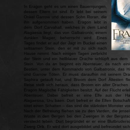
In Eragon geht es um einen Bauernjungen,
dessen Eltern tot sind. Er lebt bei seinem
Onkel Garrow und dessen Sohn Roran, die
ihn aufgenommen haben. Eragon lebt in
dem Dorf Carvahall, welches in dem Land
Alagaesia liegt, das von Galbatronix, einem
dunklen Magier, beherrscht wird. Eines
Tages findet er auf der Jagt im Buckel einen
seltsamen Stein, den er mit zu sich nach
Hause nimmt. Nach einigen Tagen zerbricht
der Stein und ein hellblauer Drache schlüpft aus dem
Stein. Von da an beginnt ein Abenteuer, da nach eini
Bestien, unter dem Kommando von Galbatronix, das H
und Garrow Töten. Er muss daraufhin mit seinem Dra
Saphira getauft hat, und Broom dem Dorf Ältesten fli
Reise stellt sich heraus, dass Broom ein alter Drachen 
Eragon Magische Fähigkeiten besitzt. Auf der Flucht erle
Abenteuer. Dabei befreit er eine Elfe aus der Ha
Alagaesisa, Uru´baen. Dort befreit er die Elfen Botschaf
tötet einen Schatten – das sind die stärksten Monster vo
Nach der Befreiung fliehen sie zu den Varden, die jense
Wüste in den Bergen bei den Zwergen in der Bergsta
versteckt leben. Dort begründet er er eine Blutbruders
Zwerg Orik. Er wird dort ausgebildet und befreundet sich