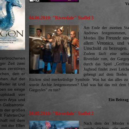
V
04.06.2019: "Riverdale" Staffel
3
Am Ende der zweiten Sta
Andrews festgenommen, 
Freunde sind
Mordes. Die
allem Veronica, und v
Unschuld zu bezeugen. 
Zudem läuft eine selts
 zerbrochenen
Riverdale rum, der Gargo
ger Zeit zwei
durch das Spiel „Griffin
aus zerstören
Jughead findet zwei Leich
chen, den er
gebeugt auf dem Boden s
ehen. Auf der
Rücken sind merkwürdige Symbole. Was hat das alles z
Reiter ist und
wurde Archie festgenommen? Und was hat das mit dem S
ben sie einige
Gargoyles“ zu tun?
uptstadt von
terin Arya und
Ein Beitrag
n Galbatronix.
its der großen
28.05.2019: "
Riverdale" Staffel
2
dt FahrtenDur
chaft mit dem
Nach dem der Mörder vo
 mit der Elfen
wurde dachten alle endl