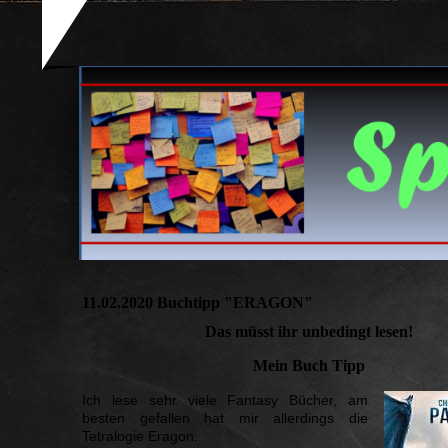
11.02.2020 Buchtipp "ERAGON"
Das müsst ihr unbedingt lesen!
Mein Buch Tipp
Ich lese sehr viele Fantasy Bücher, am
besten gefallen hat mir allerdings die
Tetralogie Eragon: