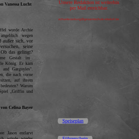
Unsere Redaktion ist weiterhin
on Vanessa Lucht
per Mail erreichbar.
schuelerzeitung@gesamtschule-elsdorf.de
ffel wurde Archie
angeblich wegen
 außer sich, vor
ersuchen, seine
Ob das gelingt?
ame Gestalt im
yle König. Er kam
s and Gargoyles“.
en, die nach vorne
itzen, auf ihrem
u bedeuten? Warum
piel „Griffin und
 von Celina Bayer
Speiseplan
n Jason entlarvt
Führerschein
ich würde wieder