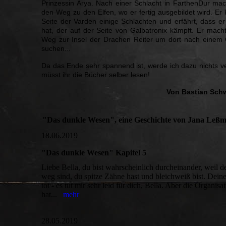
Prinzessin Arya. Nach einer Schlacht in FarthenDur mac
den Weg zu den Elfen, wo er fertig ausgebildet wird. Er
Seite der Varden einige Schlachten und erfährt, dass e
hat, der auf der Seite von Galbatronix kämpft. Er mach
Weg zur Insel der Drachen Reiter um dort nach einem
suchen...
Da das Ende sehr spannend ist, werde ich dazu nichts v
müsst ihr die Bücher selber lesen!
Von Bastian Schw
"Das dunkle Wesen", eine Geschichte von Jana Leß
18.06.2019
"Das dunkle Wesen" Kapitel 5
Liebe Bella, du bist wahrscheinlich durcheinander, weil d
weg sind, du spitze Zähne hast und bleichweiß bist. Deine
tot - es tut mir sehr leid für dich, Bella. Aber die Organisa
hat...
mehr
28.05.2019