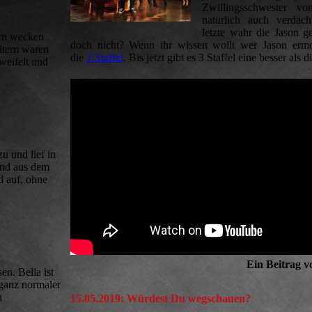
Zwillingsschwester v
natürlich auch verdäch
letzte wahr die Jason g
ern wecken
doch nicht? Wenn ihr wissen wollt wer Jason ermor
ltern waren
die
1.Staffel
. Bis jetzt gibt es 3 Staffel eine besser als d
weifelt und
u und lief in
and aus dem
 auf, ohne
Ein Beitrag v
en. Bella ist
 ganz normaler
n
15.05.2019: Würdest Du wegschauen?