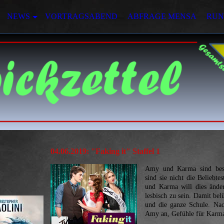
NEWS
VORTRAGSABEND
ABFRAGE MENSA
RUN
04.06.2019: "Faking it" Staffel 1
Amy und Karma sind bes
sind sie nicht die Beliebte
und Karma will dies änder
lesbisch zu sein. Damit belü
und die ganze Schule. Nac
Amy an, Gefühle für Karm