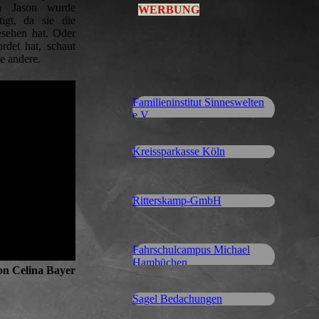
on Jason wurde
WERBUNG
tigt, da sie die
esehen hat. Oder
det hat, schaut
ie andere.
Familieninstitut Sinneswelten
e.V.
Kreissparkasse Köln
Ritterskamp-GmbH
Fahrschulcampus Michael
Hambüchen
on Celina Bayer
Sagel Bedachungen