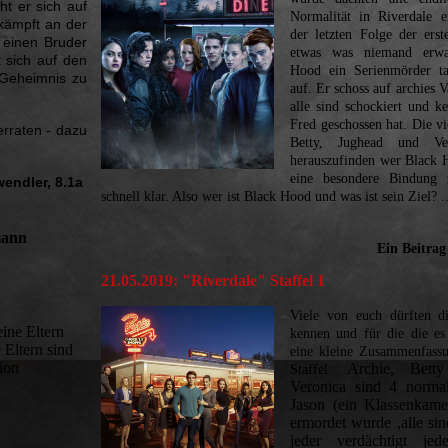
ht er sich auf
Normalität in Riverdale e
 kämpft an der
der letzten Folge der erst
r einen Bruder
etwas was niemand erwar
t sich auf den
Hood ein Serienmörder ta
 Geheimnis zu
auf. Er schoss auf archies 
alle sind schockiert und k
Fred geschossen hat. Die v
erraten - dazu
Betty, Jughead und Ver
herauszufinden wer Black H
eine besondere Bindung
endler, 8.1a
schnell klar. Also wer ist Black Hood und was ist sein Ziel? .
mann
Ein Beitrag
21.05.2019: "
Riverdale" Staffel 1
Viele von euch dürften di
eine Eltern
kennen und für die die es
 Eltern sind
eine kleine Zusammenfassu
tion
Archie, Bett
Staffel:
Veronica sind 4 norma
Jason (ein Klassenkame
ermordet wurde ,alle sin
jeder verdächtigt je