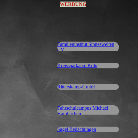
WERBUNG
Familieninstitut Sinneswelten
e.V.
Kreissparkasse Köln
Ritterskamp-GmbH
Fahrschulcampus Michael
Hambüchen
Sagel Bedachungen