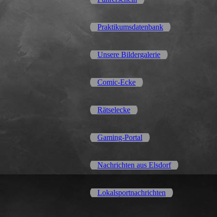
Praktikumsdatenbank
Unsere Bildergalerie
Comic-Ecke
Rätselecke
Gaming-Portal
Nachrichten aus Elsdorf
Lokalsportnachrichten