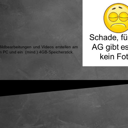
 Bildbearbeitungen und Videos erstellen am
um PC und ein (mind.) 4GB-Speicherstick.