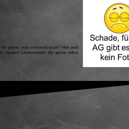
t ihr gerne, was schmeckt euch? Hier wird
eim Spülen! Leckermäuler die gerne selbst