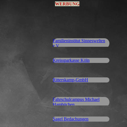
WERBUNG
Familieninstitut Sinneswelten
e.V.
Kreissparkasse Köln
Ritterskamp-GmbH
Fahrschulcampus Michael
Hambüchen
Sagel Bedachungen