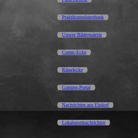
Praktikumsdatenbank
Unsere Bildergalerie
Comic-Ecke
Rätselecke
Gaming-Portal
Nachrichten aus Elsdorf
Lokalsportnachrichten