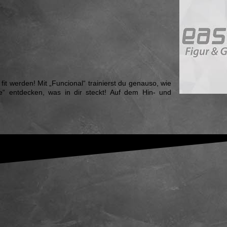
fit werden! Mit „Funcional“ trainierst du genauso, wie
e“ entdecken, was in dir steckt! Auf dem Hin- und