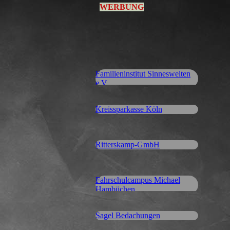
WERBUNG
Familieninstitut Sinneswelten
e.V.
Kreissparkasse Köln
Ritterskamp-GmbH
Fahrschulcampus Michael
Hambüchen
Sagel Bedachungen