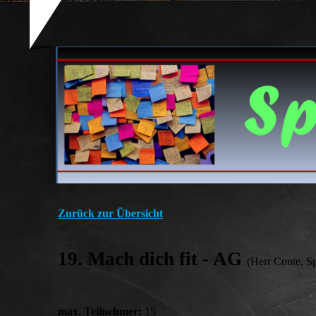
Zurück zur Übersicht
19. Mach dich fit - AG
(Herr Conte, Sp
max. Teilnehmer:
15