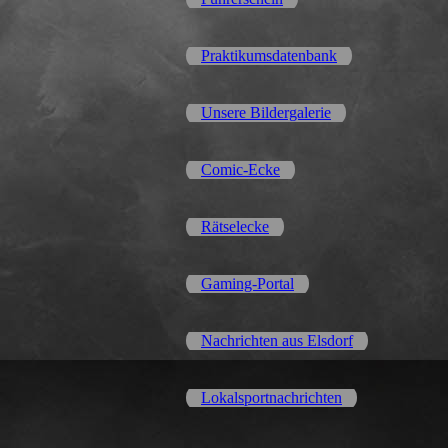
Praktikumsdatenbank
Unsere Bildergalerie
Comic-Ecke
Rätselecke
Gaming-Portal
Nachrichten aus Elsdorf
Lokalsportnachrichten