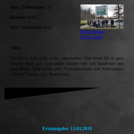
max. Teilnehmer:
14
Kosten:
keine
Ort:
Montemare-Bad
Bild: Bastian
Schwendler
Infos:
Du kannst noch nicht sicher schwimmen? Hier lernst Du es ganz
schnell. Auch gute Schwimmer können hier viel dazulernen und
eine Menge Spaß haben. (für Nichtschwimmer und Schwimmer;
mehrere Trainer; incl. Bustransfer)
Erstausgabe: 13.03.2019