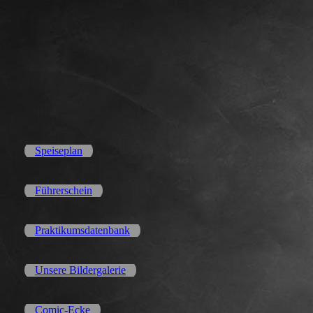
Speiseplan
Führerschein
Praktikumsdatenbank
Unsere Bildergalerie
Comic-Ecke