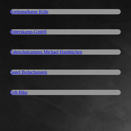
Kreissparkasse Köln
Ritterskamp-GmbH
Fahrschulcampus Michael Hambüchen
Sagel Bedachungen
Erft-Bike