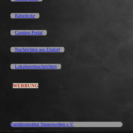
Rätselecke
Gaming-Portal
Nachrichten aus Elsdorf
Lokalsportnachrichten
WERBUNG
Familieninstitut Sinneswelten e.V.